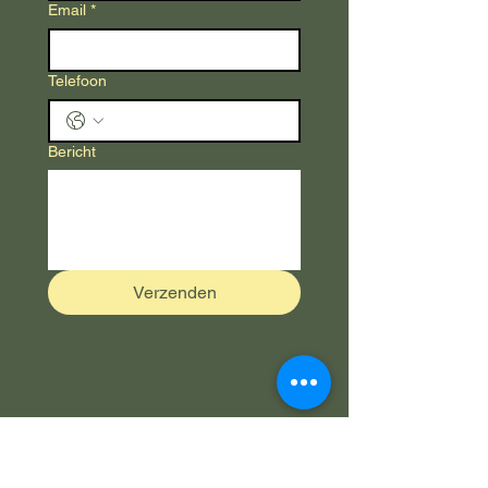
Email
*
Telefoon
Bericht
Verzenden